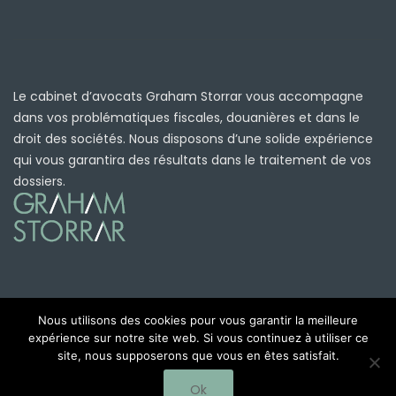
Le cabinet d’avocats Graham Storrar vous accompagne
dans vos problématiques fiscales, douanières et dans le
droit des sociétés. Nous disposons d’une solide expérience
qui vous garantira des résultats dans le traitement de vos
dossiers.
Nous utilisons des cookies pour vous garantir la meilleure
expérience sur notre site web. Si vous continuez à utiliser ce
©2019 Création : Arome Agence de Communication
site, nous supposerons que vous en êtes satisfait.
Avignon
Ok